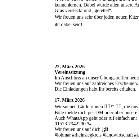
kennenlernen. Dabei wurde allen unsere Arb
Gras versteckt und „gerettet“.
Wir freuen uns sehr über jeden neuen Kitzr
ihr dabei seid!
1_4
2_4
22. März 2026
Vereinssitzung
Im Anschluss an unser Übungstreffen heute, 
Wir freuen uns auf zahlreiches Erscheinen.
Die Einladungen habt Ihr bereits erhalten.
17. März 2026
Wir suchen Läufer/innen 🏃‍♀️🏃🏃‍♂️, die uns
Bitte melde dich per DM oder über unser
Auch WhatsApp geht oder ruf einfach an:
01573 7942290 📞
Wir freuen uns auf dich 🙌!
#lohmar #rheinsiegkreis #landwirtschaft #j