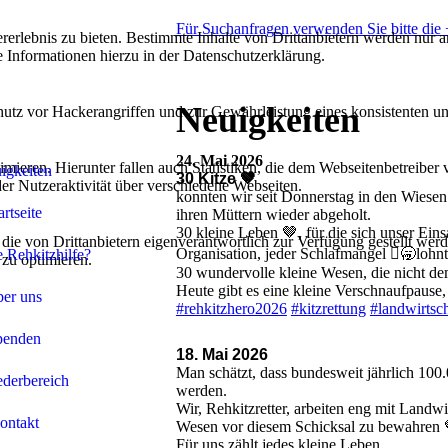
Für Suchanfragen verwenden Sie bitte di
lebnis zu bieten. Bestimmte Inhalte von Drittanbietern werden nur ang
e Informationen hierzu in der Datenschutzerklärung.
Neuigkeiten
utz vor Hackerangriffen und zur Gewährleistung eines konsistenten un
24. Mai 2026
ieren. Hierunter fallen auch Statistiken, die dem Webseitenbetreiber v
igkeiten
30 Kitze 🤎
r Nutzeraktivität über verschiedene Webseiten.
konnten wir seit Donnerstag in den Wiesen
artseite
ihren Müttern wieder abgeholt.
30 kleine Leben 🤎, für die sich unser Ei
 die von Drittanbietern eigenverantwortlich zur Verfügung gestellt wer
Organisation, jeder Schlafmangel 🫩🥱lohnt
e Rehkitzhilfe?
 zu optimieren.
30 wundervolle kleine Wesen, die nicht d
Heute gibt es eine kleine Verschnaufpause,
er uns
#rehkitzhero2026
#kitzrettung
#landwirtsch
penden
18. Mai 2026
Man schätzt, dass bundesweit jährlich 10
ederbereich
werden.
Wir, Rehkitzretter, arbeiten eng mit Land
ontakt
Wesen vor diesem Schicksal zu bewahren 
Für uns zählt jedes kleine Leben.