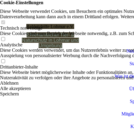
Cookie-Einstellungen
Diese Webseite verwendet Cookies, um Besuchern ein optimales Nutzerer
Datenverarbeitung kann dann auch in einem Drittland erfolgen. Weiter
Rehkitzhilfe Lohmar e.V.
Technisch notwendige
Diese Cookies sind zum Betrieb der Webseite notwendig, z.B. zum Sch
Ehrenamtlicher Tier- &
Naturschutz in Lohmar und
Analytische
Umgebung
Diese Cookies werden verwendet, um das Nutzererlebnis weiter zu optim
Neu
Ausspielung von personalisierter Werbung durch die Nachverfolgung de
St
Drittanbieter-Inhalte
Diese Webseite bietet möglicherweise Inhalte oder Funktionalitäten an,
Was ist di
Nutzeraktivität zu verfolgen oder ihre Angebote zu personalisieren und
Ablehnen
Alle akzeptieren
Üb
Speichern
S
Mitgli
K