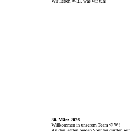
Wir lieben 🫶🏻, was wir tun!
1_5
2_5
3_4
4_4
5_2
6
7
8
9
30. März 2026
Willkommen in unserem Team 💚🤎!
An den letzten beiden Sonntag durften wir