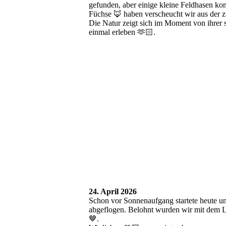
gefunden, aber einige kleine Feldhasen kon
Füchse 🦊 haben verscheucht wir aus der z
Die Natur zeigt sich im Moment von ihrer s
einmal erleben 🫶🏻.
1_6
2_6
3_5
4_5
5_3
6_1
7_1
24. April 2026
Schon vor Sonnenaufgang startete heute un
abgeflogen. Belohnt wurden wir mit dem 
🤎.