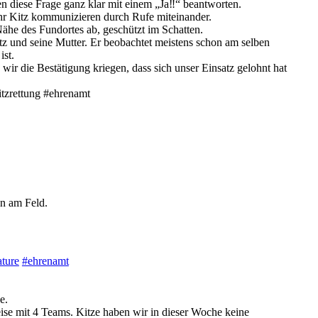
n diese Frage ganz klar mit einem „Ja‼️“ beantworten.
ihr Kitz kommunizieren durch Rufe miteinander.
ähe des Fundortes ab, geschützt im Schatten.
tz und seine Mutter. Er beobachtet meistens schon am selben
st.
wir die Bestätigung kriegen, dass sich unser Einsatz gelohnt hat
itzrettung #ehrenamt
n am Feld.
ature
#ehrenamt
e.
se mit 4 Teams. Kitze haben wir in dieser Woche keine