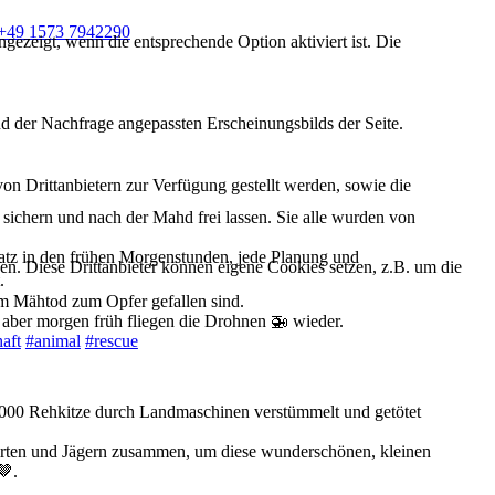
e +49 1573 7942290
ezeigt, wenn die entsprechende Option aktiviert ist. Die
d der Nachfrage angepassten Erscheinungsbilds der Seite.
on Drittanbietern zur Verfügung gestellt werden, sowie die
 sichern und nach der Mahd frei lassen. Sie alle wurden von
nsatz in den frühen Morgenstunden, jede Planung und
den. Diese Drittanbieter können eigene Cookies setzen, z.B. um die
.
em Mähtod zum Opfer gefallen sind.
 aber morgen früh fliegen die Drohnen 🚁 wieder.
aft
#animal
#rescue
0.000 Rehkitze durch Landmaschinen verstümmelt und getötet
wirten und Jägern zusammen, um diese wunderschönen, kleinen
🤎.